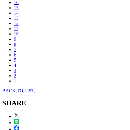
16
15
14
13
12
11
10
9
8
7
6
5
4
3
2
1
B
A
C
K
T
O
L
I
S
T
SHARE