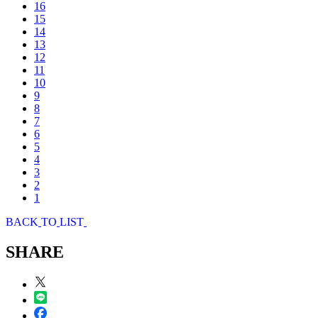
16
15
14
13
12
11
10
9
8
7
6
5
4
3
2
1
B
A
C
K
T
O
L
I
S
T
SHARE